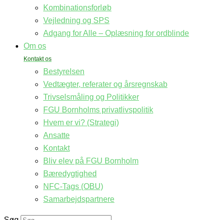
Kombinationsforløb
Vejledning og SPS
Adgang for Alle – Oplæsning for ordblinde
Om os
Bestyrelsen
Vedtægter, referater og årsregnskab
Trivselsmåling og Politikker
FGU Bornholms privatlivspolitik
Hvem er vi? (Strategi)
Ansatte
Kontakt
Bliv elev på FGU Bornholm
Bæredygtighed
NFC-Tags (OBU)
Samarbejdspartnere
Søg