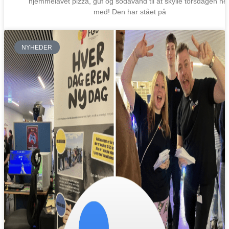
hjemmelavet pizza, guf og sodavand til at skylle torsdagen ne
med! Den har stået på
NYHEDER