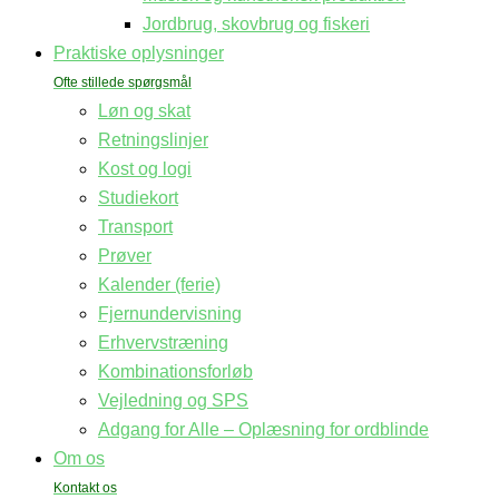
Jordbrug, skovbrug og fiskeri
Praktiske oplysninger
Løn og skat
Retningslinjer
Kost og logi
Studiekort
Transport
Prøver
Kalender (ferie)
Fjernundervisning
Erhvervstræning
Kombinationsforløb
Vejledning og SPS
Adgang for Alle – Oplæsning for ordblinde
Om os