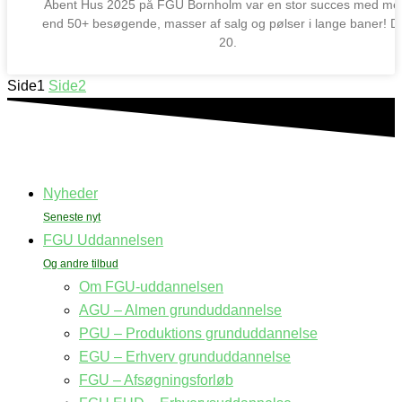
Åbent Hus 2025 på FGU Bornholm var en stor succes med me
end 50+ besøgende, masser af salg og pølser i lange baner! D
20.
Side
1
Side
2
Nyheder
FGU Uddannelsen
Om FGU-uddannelsen
AGU – Almen grunduddannelse
PGU – Produktions grunduddannelse
EGU – Erhverv grunduddannelse
FGU – Afsøgningsforløb