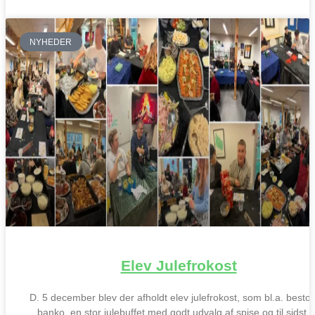
NYHEDER
Elev Julefrokost
D. 5 december blev der afholdt elev julefrokost, som bl.a. bestod
banko, en stor julebuffet med godt udvalg af spise og til sidst r