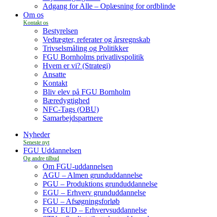
Adgang for Alle – Oplæsning for ordblinde
Om os
Bestyrelsen
Vedtægter, referater og årsregnskab
Trivselsmåling og Politikker
FGU Bornholms privatlivspolitik
Hvem er vi? (Strategi)
Ansatte
Kontakt
Bliv elev på FGU Bornholm
Bæredygtighed
NFC-Tags (OBU)
Samarbejdspartnere
Nyheder
FGU Uddannelsen
Om FGU-uddannelsen
AGU – Almen grunduddannelse
PGU – Produktions grunduddannelse
EGU – Erhverv grunduddannelse
FGU – Afsøgningsforløb
FGU EUD – Erhvervsuddannelse