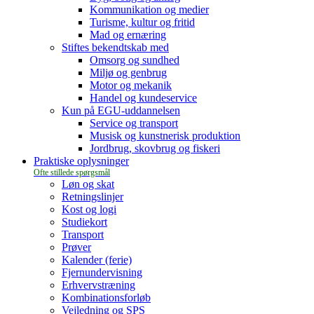
Kommunikation og medier
Turisme, kultur og fritid
Mad og ernæring
Stiftes bekendtskab med
Omsorg og sundhed
Miljø og genbrug
Motor og mekanik
Handel og kundeservice
Kun på EGU-uddannelsen
Service og transport
Musisk og kunstnerisk produktion
Jordbrug, skovbrug og fiskeri
Praktiske oplysninger
Løn og skat
Retningslinjer
Kost og logi
Studiekort
Transport
Prøver
Kalender (ferie)
Fjernundervisning
Erhvervstræning
Kombinationsforløb
Vejledning og SPS