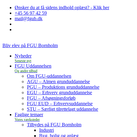
Ønsker du at få sidens indhold oplæst? - Klik her
+45 56 97 42 59
mail@fgub.dk
Bliv elev på FGU Bornholm
Nyheder
FGU Uddannelsen
Om FGU-uddannelsen
AGU – Almen grunduddannelse
PGU – Produktions grunduddannelse
EGU – Erhverv grunduddannelse
FGU – Afsøgningsforløb
FGU EUD – Erhvervsuddannelse
STU – Særligt tilrettelagt uddannelse
Faglige temaer
Tilbydes på FGU Bornholm
Industri
Byg, bolig og anlæg