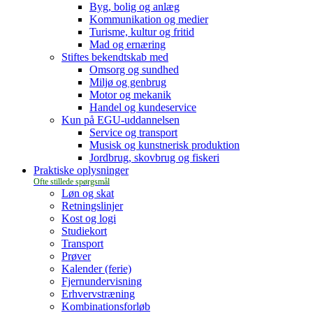
Byg, bolig og anlæg
Kommunikation og medier
Turisme, kultur og fritid
Mad og ernæring
Stiftes bekendtskab med
Omsorg og sundhed
Miljø og genbrug
Motor og mekanik
Handel og kundeservice
Kun på EGU-uddannelsen
Service og transport
Musisk og kunstnerisk produktion
Jordbrug, skovbrug og fiskeri
Praktiske oplysninger
Løn og skat
Retningslinjer
Kost og logi
Studiekort
Transport
Prøver
Kalender (ferie)
Fjernundervisning
Erhvervstræning
Kombinationsforløb