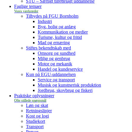
STU – Særligt tilrettelagt uddannelse
Faglige temaer
Tilbydes på FGU Bornholm
Industri
Byg, bolig og anlæg
Kommunikation og medier
Turisme, kultur og fritid
Mad og ernæring
Stiftes bekendtskab med
Omsorg og sundhed
Miljø og genbrug
Motor og mekanik
Handel og kundeservice
Kun på EGU-uddannelsen
Service og transport
Musisk og kunstnerisk produktion
Jordbrug, skovbrug og fiskeri
Praktiske oplysninger
Løn og skat
Retningslinjer
Kost og logi
Studiekort
Transport
Prøver