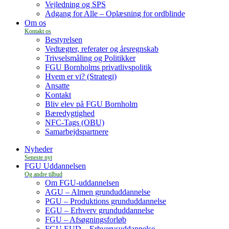
Vejledning og SPS
Adgang for Alle – Oplæsning for ordblinde
Om os
Bestyrelsen
Vedtægter, referater og årsregnskab
Trivselsmåling og Politikker
FGU Bornholms privatlivspolitik
Hvem er vi? (Strategi)
Ansatte
Kontakt
Bliv elev på FGU Bornholm
Bæredygtighed
NFC-Tags (OBU)
Samarbejdspartnere
Nyheder
FGU Uddannelsen
Om FGU-uddannelsen
AGU – Almen grunduddannelse
PGU – Produktions grunduddannelse
EGU – Erhverv grunduddannelse
FGU – Afsøgningsforløb
FGU EUD – Erhvervsuddannelse