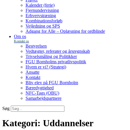
Kalender (ferie)
Fjernundervisning
Erhvervstræning
Kombinationsforløb
Vejledning og SPS
Adgang for Alle – Oplæsning for ordblinde
Om os
Bestyrelsen
Vedtægter, referater og årsregnskab
Trivselsmåling og Politikker
FGU Bornholms privatlivspolitik
Hvem er vi? (Strategi)
Ansatte
Kontakt
Bliv elev på FGU Bornholm
Bæredygtighed
NFC-Tags (OBU)
Samarbejdspartnere
Søg
Kategori:
Uddannelser