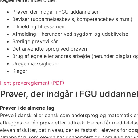
Prøver, der indgår i FGU uddannelsen
Beviser (uddannelsesbevis, kompetencebevis m.m.)
Tilmelding til eksamen
Afmelding – herunder ved sygdom og udeblivelse
Særlige prøvevilkår
Det anvendte sprog ved prøven
Brug af egne eller andres arbejde (herunder plagiat o
Uregelmæssigheder
Klager
Hent prøvereglement (PDF)
Prøver, der indgår i FGU uddanne
Prøver i de almene fag
Prøve i dansk eller dansk som andetsprog og matematik er 
aflægges der én prøve efter udtræk. Eleven får meddelelse 
eleven afslutter, det niveau, der er fastsat i elevens forlø
almene fag, som eleven har gennemført og som ikke har væ