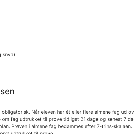
g snyd)
lsen
obligatorisk. Når eleven har ét eller flere almene fag ud 
om fag udtrukket til prøve tidligst 21 dage og senest 7 da
bsplan. Prøven i almene fag bedømmes efter 7-trins-skalaen. 
ret udtrukket til prøve.