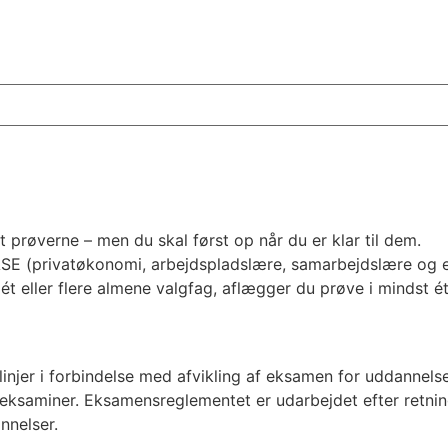
t prøverne – men du skal først op når du er klar til dem.
 (privatøkonomi, arbejdspladslære, samarbejdslære og erh
r ét eller flere almene valgfag, aflægger du prøve i mindst 
injer i forbindelse med afvikling af eksamen for uddannels
g eksaminer. Eksamensreglementet er udarbejdet efter retni
nnelser.