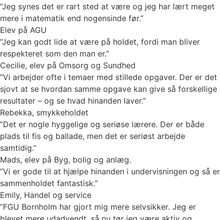
”Jeg synes det er rart sted at være og jeg har lært meget
mere i matematik end nogensinde før.”
Elev på AGU
”Jeg kan godt lide at være på holdet, fordi man bliver
respekteret som den man er.”
Cecilie, elev på Omsorg og Sundhed
”Vi arbejder ofte i temaer med stillede opgaver. Der er det
sjovt at se hvordan samme opgave kan give så forskellige
resultater – og se hvad hinanden laver.”
Rebekka, smykkeholdet
”Det er nogle hyggelige og seriøse lærere. Der er både
plads til fis og ballade, men det er seriøst arbejde
samtidig.”
Mads, elev på Byg, bolig og anlæg.
”Vi er gode til at hjælpe hinanden i undervisningen og så er
sammenholdet fantastisk.”
Emily, Handel og service
”FGU Bornholm har gjort mig mere selvsikker. Jeg er
blevet mere udadvendt, så nu tør jeg være aktiv og