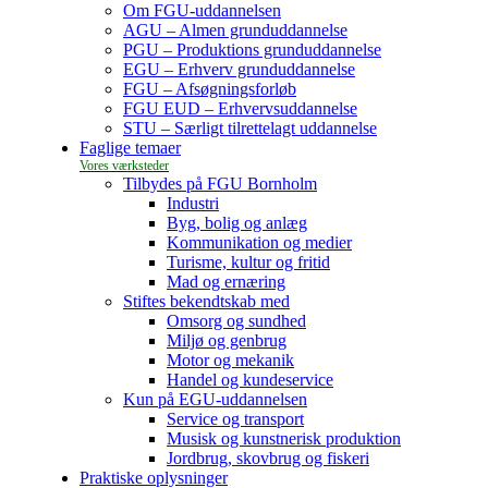
Om FGU-uddannelsen
AGU – Almen grunduddannelse
PGU – Produktions grunduddannelse
EGU – Erhverv grunduddannelse
FGU – Afsøgningsforløb
FGU EUD – Erhvervsuddannelse
STU – Særligt tilrettelagt uddannelse
Faglige temaer
Tilbydes på FGU Bornholm
Industri
Byg, bolig og anlæg
Kommunikation og medier
Turisme, kultur og fritid
Mad og ernæring
Stiftes bekendtskab med
Omsorg og sundhed
Miljø og genbrug
Motor og mekanik
Handel og kundeservice
Kun på EGU-uddannelsen
Service og transport
Musisk og kunstnerisk produktion
Jordbrug, skovbrug og fiskeri
Praktiske oplysninger