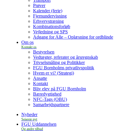
Transport
Prøver
Kalender (ferie)
Fjernundervisning
Erhvervstræning
Kombinationsforløb
Vejledning og SPS
Adgang for Alle – Oplæsning for ordblinde
Om os
Bestyrelsen
Vedtægter, referater og årsregnskab
Trivselsmåling og Politikker
FGU Bornholms privatlivspolitik
Hvem er vi? (Strategi)
Ansatte
Kontakt
Bliv elev på FGU Bornholm
Bæredygtighed
NFC-Tags (OBU)
Samarbejdspartnere
Nyheder
FGU Uddannelsen