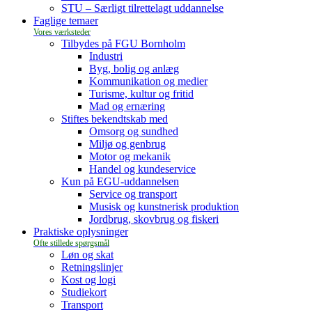
STU – Særligt tilrettelagt uddannelse
Faglige temaer
Tilbydes på FGU Bornholm
Industri
Byg, bolig og anlæg
Kommunikation og medier
Turisme, kultur og fritid
Mad og ernæring
Stiftes bekendtskab med
Omsorg og sundhed
Miljø og genbrug
Motor og mekanik
Handel og kundeservice
Kun på EGU-uddannelsen
Service og transport
Musisk og kunstnerisk produktion
Jordbrug, skovbrug og fiskeri
Praktiske oplysninger
Løn og skat
Retningslinjer
Kost og logi
Studiekort
Transport