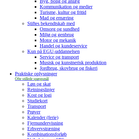
Byg, bolig og anlæg
Kommunikation og medier
Turisme, kultur og fritid
Mad og ernæring
Stiftes bekendtskab med
Omsorg og sundhed
Miljø og genbrug
Motor og mekanik
Handel og kundeservice
Kun på EGU-uddannelsen
Service og transport
Musisk og kunstnerisk produktion
Jordbrug, skovbrug og fiskeri
Praktiske oplysninger
Løn og skat
Retningslinjer
Kost og logi
Studiekort
Transport
Prøver
Kalender (ferie)
Fjernundervisning
Erhvervstræning
Kombinationsforløb