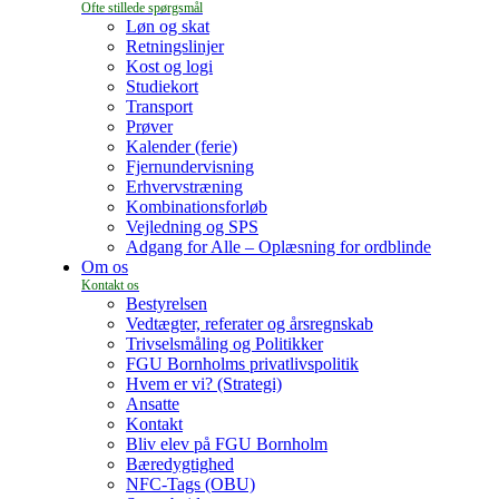
Løn og skat
Retningslinjer
Kost og logi
Studiekort
Transport
Prøver
Kalender (ferie)
Fjernundervisning
Erhvervstræning
Kombinationsforløb
Vejledning og SPS
Adgang for Alle – Oplæsning for ordblinde
Om os
Bestyrelsen
Vedtægter, referater og årsregnskab
Trivselsmåling og Politikker
FGU Bornholms privatlivspolitik
Hvem er vi? (Strategi)
Ansatte
Kontakt
Bliv elev på FGU Bornholm
Bæredygtighed
NFC-Tags (OBU)