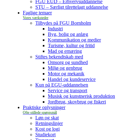
FGU EUD – Erhvervsuddannelse
STU – Særligt tilrettelagt uddannelse
Faglige temaer
Tilbydes på FGU Bornholm
Industri
Byg, bolig og anlæg
Kommunikation og medier
Turisme, kultur og fritid
Mad og ernæring
Stiftes bekendtskab med
Omsorg og sundhed
Miljø og genbrug
Motor og mekanik
Handel og kundeservice
Kun på EGU-uddannelsen
Service og transport
Musisk og kunstnerisk produktion
Jordbrug, skovbrug og fiskeri
Praktiske oplysninger
Løn og skat
Retningslinjer
Kost og logi
Studiekort