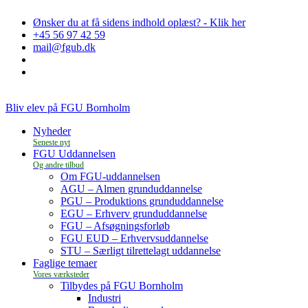
Ønsker du at få sidens indhold oplæst? - Klik her
+45 56 97 42 59
mail@fgub.dk
Bliv elev på FGU Bornholm
Nyheder
FGU Uddannelsen
Om FGU-uddannelsen
AGU – Almen grunduddannelse
PGU – Produktions grunduddannelse
EGU – Erhverv grunduddannelse
FGU – Afsøgningsforløb
FGU EUD – Erhvervsuddannelse
STU – Særligt tilrettelagt uddannelse
Faglige temaer
Tilbydes på FGU Bornholm
Industri