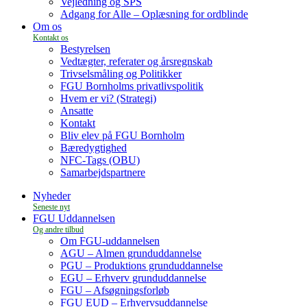
Vejledning og SPS
Adgang for Alle – Oplæsning for ordblinde
Om os
Bestyrelsen
Vedtægter, referater og årsregnskab
Trivselsmåling og Politikker
FGU Bornholms privatlivspolitik
Hvem er vi? (Strategi)
Ansatte
Kontakt
Bliv elev på FGU Bornholm
Bæredygtighed
NFC-Tags (OBU)
Samarbejdspartnere
Nyheder
FGU Uddannelsen
Om FGU-uddannelsen
AGU – Almen grunduddannelse
PGU – Produktions grunduddannelse
EGU – Erhverv grunduddannelse
FGU – Afsøgningsforløb
FGU EUD – Erhvervsuddannelse