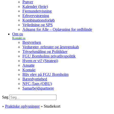
Prøver
Kalender (ferie)
Fjernundervisning
Erhvervstræning
Kombinationsforløb
Vejledning og SPS
Adgang for Alle – Oplæsning for ordblinde
Om os
Bestyrelsen
Vedtægter, referater og årsregnskab
Trivselsmåling og Politikker
FGU Bornholms privatlivspolitik
Hvem er vi? (Strategi)
Ansatte
Kontakt
Bliv elev på FGU Bornholm
Bæredygtighed
NFC-Tags (OBU)
Samarbejdspartnere
Søg
»
Praktiske oplysninger
»
Studiekort