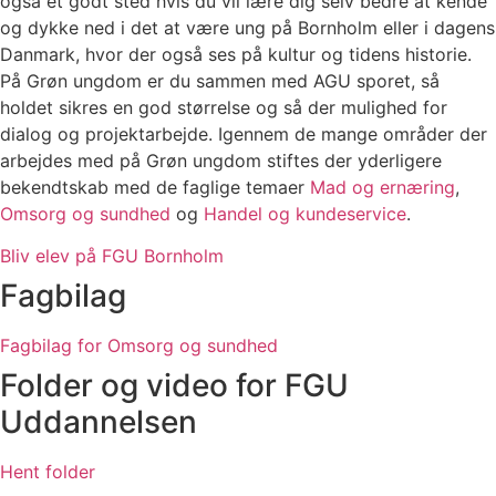
også et godt sted hvis du vil lære dig selv bedre at kende
og dykke ned i det at være ung på Bornholm eller i dagens
Danmark, hvor der også ses på kultur og tidens historie.
På Grøn ungdom er du sammen med AGU sporet, så
holdet sikres en god størrelse og så der mulighed for
dialog og projektarbejde. Igennem de mange områder der
arbejdes med på Grøn ungdom stiftes der yderligere
bekendtskab med de faglige temaer
Mad og ernæring
,
Omsorg og sundhed
og
Handel og kundeservice
.
Bliv elev på FGU Bornholm
Fagbilag
Fagbilag for Omsorg og sundhed
Folder og video for FGU
Uddannelsen
Hent folder