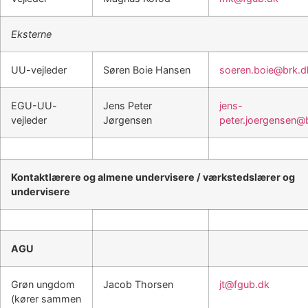
Eksterne
UU-vejleder
Søren Boie Hansen
soeren.boie@brk.d
EGU-UU-
Jens Peter
jens-
vejleder
Jørgensen
peter.joergensen@
Kontaktlærere og almene undervisere / værkstedslærer og
undervisere
AGU
Grøn ungdom
Jacob Thorsen
jt@fgub.dk
(kører sammen