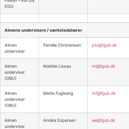
Fiskeri – kun på
EGU
Almene undervisere / værkstedslærer
Almen
Pernille Christensen
ptc@fgub.dk
underviser
Almen
Matilde Lissau
ml@fgub.dk
underviser
(OBU)
Almen
Mette Fuglsang
mf@fgub.dk
underviser
(OBU)
Almen
Annika Espersen
ae@fgub.dk
underviser