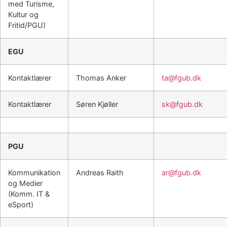
med Turisme,
Kultur og
Fritid/PGU)
EGU
Kontaktlærer
Thomas Anker
ta@fgub.dk
Kontaktlærer
Søren Kjøller
sk@fgub.dk
PGU
Kommunikation
Andreas Raith
ar@fgub.dk
og Medier
(Komm. IT &
eSport)