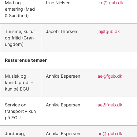
Mad og
Line Nielsen
lkn@fgub.dk
ernæring (Mad
& Sundhed)
Turisme, kultur
Jacob Thorsen
jt@fgub.dk
og fritid (Grøn
ungdom)
Resterende temaer
Musisk og
Annika Espersen
ae@fgub.dk
kunst. prod. –
kun på EGU
Service og
Annika Espersen
ae@fgub.dk
transport – kun
på EGU
Jordbrug,
Annika Espersen
ae@fgub.dk