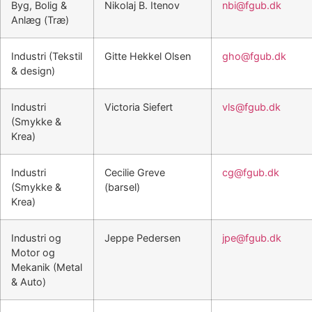
Byg, Bolig &
Nikolaj B. Itenov
nbi@fgub.dk
Anlæg (Træ)
Industri (Tekstil
Gitte Hekkel Olsen
gho@fgub.dk
& design)
Industri
Victoria Siefert
vls@fgub.dk
(Smykke &
Krea)
Industri
Cecilie Greve
cg@fgub.dk
(Smykke &
(barsel)
Krea)
Industri og
Jeppe Pedersen
jpe@fgub.dk
Motor og
Mekanik (Metal
& Auto)