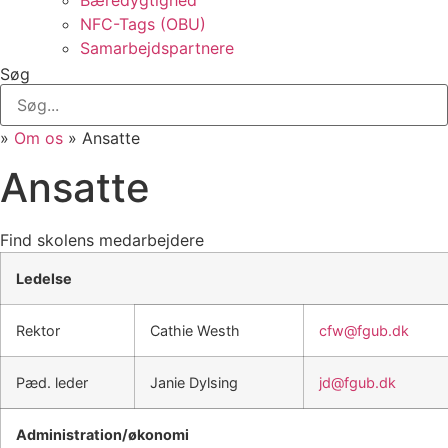
Bæredygtighed
NFC-Tags (OBU)
Samarbejdspartnere
Søg
»
Om os
»
Ansatte
Ansatte
Find skolens medarbejdere
Ledelse
Rektor
Cathie Westh
cfw@fgub.dk
Pæd. leder
Janie Dylsing
jd@fgub.dk
Administration/økonomi