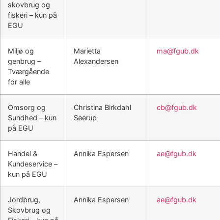
skovbrug og
fiskeri – kun på
EGU
Miljø og
Marietta
ma@fgub.dk
genbrug –
Alexandersen
Tværgående
for alle
Omsorg og
Christina Birkdahl
cb@fgub.dk
Sundhed – kun
Seerup
på EGU
Handel &
Annika Espersen
ae@fgub.dk
Kundeservice –
kun på EGU
Jordbrug,
Annika Espersen
ae@fgub.dk
Skovbrug og