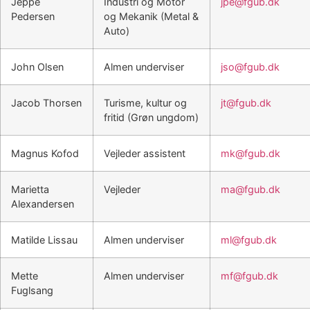
Jeppe
Industri og Motor
jpe@fgub.dk
Pedersen
og Mekanik (Metal &
Auto)
John Olsen
Almen underviser
jso@fgub.dk
Jacob Thorsen
Turisme, kultur og
jt@fgub.dk
fritid (Grøn ungdom)
Magnus Kofod
Vejleder assistent
mk@fgub.dk
Marietta
Vejleder
ma@fgub.dk
Alexandersen
Matilde Lissau
Almen underviser
ml@fgub.dk
Mette
Almen underviser
mf@fgub.dk
Fuglsang