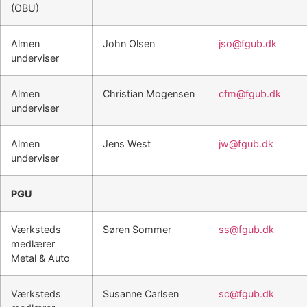
(OBU)
Almen
John Olsen
jso@fgub.dk
underviser
Almen
Christian Mogensen
cfm@fgub.dk
underviser
Almen
Jens West
jw@fgub.dk
underviser
PGU
Værksteds
Søren Sommer
ss@fgub.dk
medlærer
Metal & Auto
Værksteds
Susanne Carlsen
sc@fgub.dk