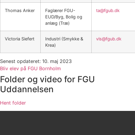
Thomas Anker
Faglærer FGU-
ta@fgub.dk
EUD/Byg, Bolig og
anlæg (Træ)
Victoria Siefert
Industri (Smykke &
vls@fgub.dk
Krea)
Senest opdateret: 10. maj 2023
Bliv elev på FGU Bornholm
Folder og video for FGU
Uddannelsen
Hent folder