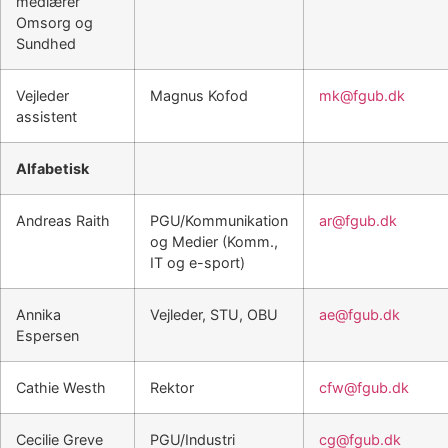
medlærer
Omsorg og
Sundhed
Vejleder
Magnus Kofod
mk@fgub.dk
assistent
Alfabetisk
Andreas Raith
PGU/Kommunikation
ar@fgub.dk
og Medier (Komm.,
IT og e-sport)
Annika
Vejleder, STU, OBU
ae@fgub.dk
Espersen
Cathie Westh
Rektor
cfw@fgub.dk
Cecilie Greve
PGU/Industri
cg@fgub.dk