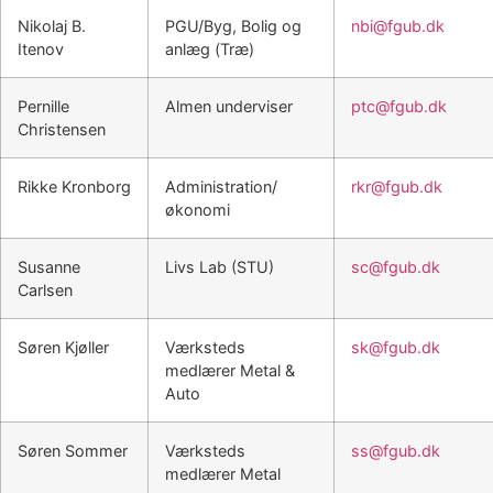
Nikolaj B.
PGU/Byg, Bolig og
nbi@fgub.dk
Itenov
anlæg (Træ)
Pernille
Almen underviser
ptc@fgub.dk
Christensen
Rikke Kronborg
Administration/
rkr@fgub.dk
økonomi
Susanne
Livs Lab (STU)
sc@fgub.dk
Carlsen
Søren Kjøller
Værksteds
sk@fgub.dk
medlærer Metal &
Auto
Søren Sommer
Værksteds
ss@fgub.dk
medlærer Metal