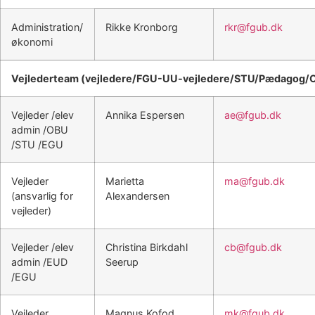
Administration/
Rikke Kronborg
rkr@fgub.dk
økonomi
Vejlederteam (vejledere/FGU-UU-vejledere/STU/Pædagog/
Vejleder /elev
Annika Espersen
ae@fgub.dk
admin /OBU
/STU /EGU
Vejleder
Marietta
ma@fgub.dk
(ansvarlig for
Alexandersen
vejleder)
Vejleder /elev
Christina Birkdahl
cb@fgub.dk
admin /EUD
Seerup
/EGU
Vejleder
Magnus Kofod
mk@fgub.dk