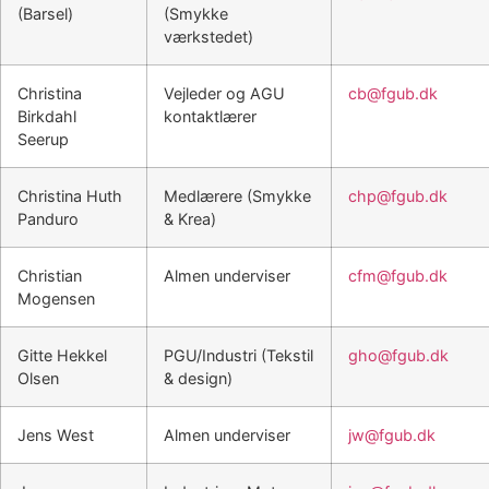
(Barsel)
(Smykke
værkstedet)
Christina
Vejleder og AGU
cb@fgub.dk
Birkdahl
kontaktlærer
Seerup
Christina Huth
Medlærere (Smykke
chp@fgub.dk
Panduro
& Krea)
Christian
Almen underviser
cfm@fgub.dk
Mogensen
Gitte Hekkel
PGU/Industri (Tekstil
gho@fgub.dk
Olsen
& design)
Jens West
Almen underviser
jw@fgub.dk