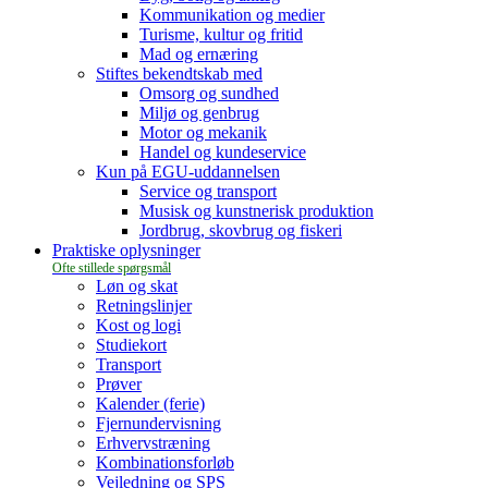
Kommunikation og medier
Turisme, kultur og fritid
Mad og ernæring
Stiftes bekendtskab med
Omsorg og sundhed
Miljø og genbrug
Motor og mekanik
Handel og kundeservice
Kun på EGU-uddannelsen
Service og transport
Musisk og kunstnerisk produktion
Jordbrug, skovbrug og fiskeri
Praktiske oplysninger
Løn og skat
Retningslinjer
Kost og logi
Studiekort
Transport
Prøver
Kalender (ferie)
Fjernundervisning
Erhvervstræning
Kombinationsforløb
Vejledning og SPS