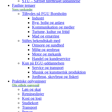
STU – Særligt tilrettelagt uddannelse
Faglige temaer
Tilbydes på FGU Bornholm
Industri
Byg, bolig og anlæg
Kommunikation og medier
Turisme, kultur og fritid
Mad og ernæring
Stiftes bekendtskab med
Omsorg og sundhed
Miljø og genbrug
Motor og mekanik
Handel og kundeservice
Kun på EGU-uddannelsen
Service og transport
Musisk og kunstnerisk produktion
Jordbrug, skovbrug og fiskeri
Praktiske oplysninger
Løn og skat
Retningslinjer
Kost og logi
Studiekort
Transport
Prøver