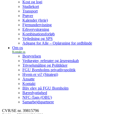
Kost og logi
Studiekort
Transport
Prøver
Kalender (ferie)
Fjernundervisning
Erhvervstræning
Kombinationsforløb
Vejledning og SPS
Adgang for Alle – Oplæsning for ordblinde
Om os
Bestyrelsen
Vedtægter, referater og årsregnskab
Trivselsmåling og Politikker
FGU Bornholms privatlivspolitik
Hvem er vi? (Strategi)
Ansatte
Kontakt
Bliv elev på FGU Bornholm
Bæredygtighed
NFC-Tags (OBU)
Samarbejdspartnere
CVR/SE nr. 39815796