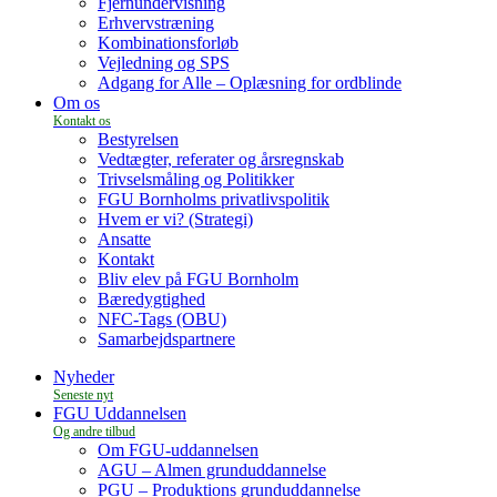
Fjernundervisning
Erhvervstræning
Kombinationsforløb
Vejledning og SPS
Adgang for Alle – Oplæsning for ordblinde
Om os
Bestyrelsen
Vedtægter, referater og årsregnskab
Trivselsmåling og Politikker
FGU Bornholms privatlivspolitik
Hvem er vi? (Strategi)
Ansatte
Kontakt
Bliv elev på FGU Bornholm
Bæredygtighed
NFC-Tags (OBU)
Samarbejdspartnere
Nyheder
FGU Uddannelsen
Om FGU-uddannelsen
AGU – Almen grunduddannelse
PGU – Produktions grunduddannelse