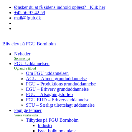
Ønsker du at få sidens indhold oplæst? - Klik her
+45 56 97 42 59
mail@fgub.dk
Bliv elev på FGU Bornholm
Nyheder
FGU Uddannelsen
Om FGU-uddannelsen
AGU – Almen grunduddannelse
PGU – Produktions grunduddannelse
EGU – Erhverv grunduddannelse
FGU – Afsøgningsforløb
FGU EUD – Erhvervsuddannelse
STU – Særligt tilrettelagt uddannelse
Faglige temaer
Tilbydes på FGU Bornholm
Industri
Byg, bolig og anlæg