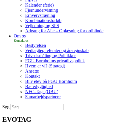
Kalender (ferie)
Fjernundervisning
Erhvervstræning
Kombinationsforløb
Vejledning og SPS
Adgang for Alle – Oplæsning for ordblinde
Om os
Bestyrelsen
Vedtægter, referater og årsregnskab
Trivselsmåling og Politikker
FGU Bornholms privatlivspolitik
Hvem er vi? (Strategi)
Ansatte
Kontakt
Bliv elev på FGU Bornholm
Bæredygtighed
NFC-Tags (OBU)
Samarbejdspartnere
Søg
EVOTAG