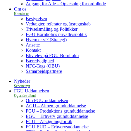
Adgang for Alle – Oplæsning for ordblinde
Om os
Bestyrelsen
Vedtægter, referater og årsregnskab
Trivselsmåling og Politikker
FGU Bornholms privatlivspolitik
Hvem er vi? (Strategi)
Ansatte
Kontakt
Bliv elev på FGU Bornholm
Bæredygtighed
NFC-Tags (OBU)
Samarbejdspartnere
Nyheder
FGU Uddannelsen
Om FGU-uddannelsen
AGU – Almen grunduddannelse
PGU – Produktions grunduddannelse
EGU – Erhverv grunduddannelse
FGU – Afsøgningsforløb
FGU EUD – Erhvervsuddannelse