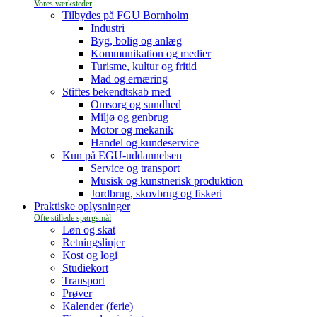
Tilbydes på FGU Bornholm
Industri
Byg, bolig og anlæg
Kommunikation og medier
Turisme, kultur og fritid
Mad og ernæring
Stiftes bekendtskab med
Omsorg og sundhed
Miljø og genbrug
Motor og mekanik
Handel og kundeservice
Kun på EGU-uddannelsen
Service og transport
Musisk og kunstnerisk produktion
Jordbrug, skovbrug og fiskeri
Praktiske oplysninger
Løn og skat
Retningslinjer
Kost og logi
Studiekort
Transport
Prøver
Kalender (ferie)