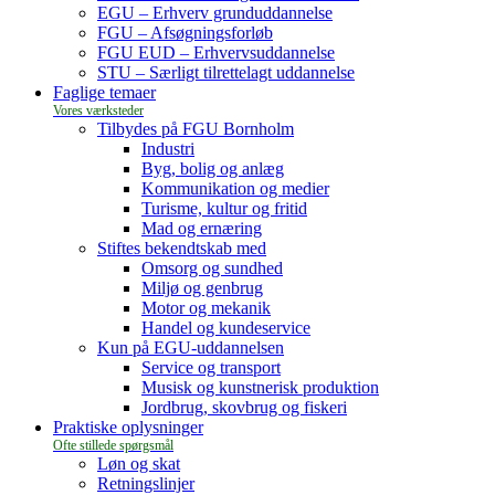
EGU – Erhverv grunduddannelse
FGU – Afsøgningsforløb
FGU EUD – Erhvervsuddannelse
STU – Særligt tilrettelagt uddannelse
Faglige temaer
Tilbydes på FGU Bornholm
Industri
Byg, bolig og anlæg
Kommunikation og medier
Turisme, kultur og fritid
Mad og ernæring
Stiftes bekendtskab med
Omsorg og sundhed
Miljø og genbrug
Motor og mekanik
Handel og kundeservice
Kun på EGU-uddannelsen
Service og transport
Musisk og kunstnerisk produktion
Jordbrug, skovbrug og fiskeri
Praktiske oplysninger
Løn og skat
Retningslinjer