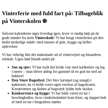
Vinterferie med fuld fart på: Tilbageblik
på Vinterskolen ❄️
Selvom kalenderen siger hverdag igen, lever vi stadig højt på de
gode minder fra årets
Vinterskole
! Vi har brugt vinterferien på den
bedst tænkelige måde: med masser af grin, hygge og fælles
oplevelser.
Vi har virkelig fået det maksimale ud af vintervejret og hinandens
selskab. Ugen bød blandt andet på:
Sne og sjov:
Vi har nydt det hvide vejr med kælketure og leg
i sneen – man bliver aldrig for gammel til en god tur ned ad
bakken!
Den Store Bagedyst:
Der blev kæmpet (og smagt) i
køkkenet, da vi holdt vores egen version af bagedysten.
Kreativiteten og duften af bagværk fyldte hele skolen.
Konkurrence og hygge:
Vi har både været en tur i
bowlinghallen, hvor vinderinstinktet kom frem, og slappet helt
af med en tur i biografens mørke.