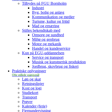
Tilbydes på FGU Bornholm
Industri
Byg, bolig og anlæg
Kommunikation og medier
Turisme, kultur og fritid
Mad og ernæring
Stiftes bekendtskab med
Omsorg og sundhed
Miljø og genbrug
Motor og mekanik
Handel og kundeservice
Kun på EGU-uddannelsen
Service og transport
Musisk og kunstnerisk produktion
Jordbrug, skovbrug og fiskeri
Praktiske oplysninger
Løn og skat
Retningslinjer
Kost og logi
Studiekort
Transport
Prøver
Kalender (ferie)
Fjernundervisning