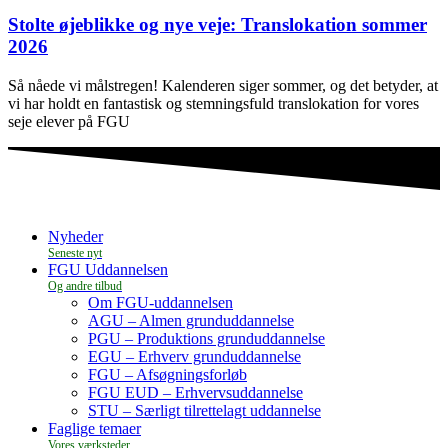
Stolte øjeblikke og nye veje: Translokation sommer
2026
Så nåede vi målstregen! Kalenderen siger sommer, og det betyder, at
vi har holdt en fantastisk og stemningsfuld translokation for vores
seje elever på FGU
Nyheder
FGU Uddannelsen
Om FGU-uddannelsen
AGU – Almen grunduddannelse
PGU – Produktions grunduddannelse
EGU – Erhverv grunduddannelse
FGU – Afsøgningsforløb
FGU EUD – Erhvervsuddannelse
STU – Særligt tilrettelagt uddannelse
Faglige temaer