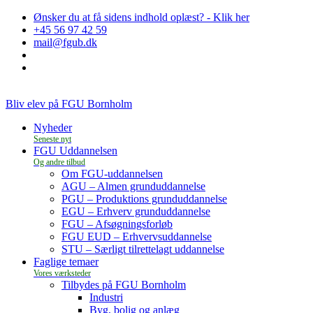
Ønsker du at få sidens indhold oplæst? - Klik her
+45 56 97 42 59
mail@fgub.dk
Bliv elev på FGU Bornholm
Nyheder
FGU Uddannelsen
Om FGU-uddannelsen
AGU – Almen grunduddannelse
PGU – Produktions grunduddannelse
EGU – Erhverv grunduddannelse
FGU – Afsøgningsforløb
FGU EUD – Erhvervsuddannelse
STU – Særligt tilrettelagt uddannelse
Faglige temaer
Tilbydes på FGU Bornholm
Industri
Byg, bolig og anlæg