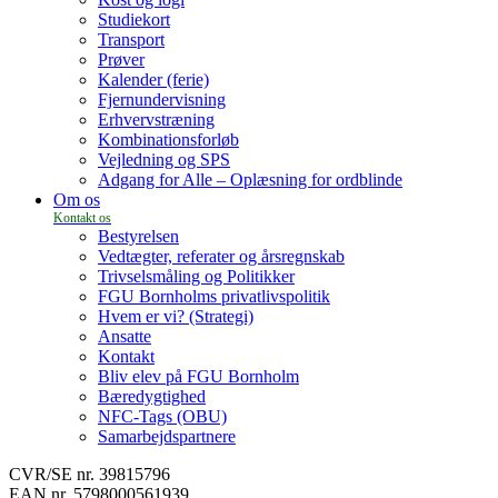
Studiekort
Transport
Prøver
Kalender (ferie)
Fjernundervisning
Erhvervstræning
Kombinationsforløb
Vejledning og SPS
Adgang for Alle – Oplæsning for ordblinde
Om os
Bestyrelsen
Vedtægter, referater og årsregnskab
Trivselsmåling og Politikker
FGU Bornholms privatlivspolitik
Hvem er vi? (Strategi)
Ansatte
Kontakt
Bliv elev på FGU Bornholm
Bæredygtighed
NFC-Tags (OBU)
Samarbejdspartnere
CVR/SE nr. 39815796
EAN nr. 5798000561939