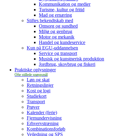
Kommunikation og medier
Turisme, kultur og fritid
Mad og ernæring
Stiftes bekendtskab med
Omsorg og sundhed
Miljø og genbrug
Motor og mekanik
Handel og kundeservice
Kun på EGU-uddannelsen
Service og transport
Musisk og kunstnerisk produktion
Jordbrug, skovbrug og fiskeri
Praktiske oplysninger
Løn og skat
Retningslinjer
Kost og logi
Studiekort
Transport
Prøver
Kalender (ferie)
Fjernundervisning
Erhvervstræning
Kombinationsforløb
Vejledning og SPS