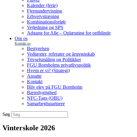
Kalender (ferie)
Fjernundervisning
Erhvervstræning
Kombinationsforløb
Vejledning og SPS
Adgang for Alle – Oplæsning for ordblinde
Om os
Bestyrelsen
Vedtægter, referater og årsregnskab
Trivselsmåling og Politikker
FGU Bornholms privatlivspolitik
Hvem er vi? (Strategi)
Ansatte
Kontakt
Bliv elev på FGU Bornholm
Bæredygtighed
NFC-Tags (OBU)
Samarbejdspartnere
Søg
Vinterskole 2026