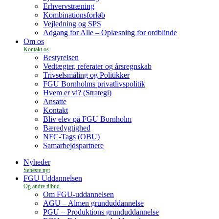
Erhvervstræning
Kombinationsforløb
Vejledning og SPS
Adgang for Alle – Oplæsning for ordblinde
Om os
Bestyrelsen
Vedtægter, referater og årsregnskab
Trivselsmåling og Politikker
FGU Bornholms privatlivspolitik
Hvem er vi? (Strategi)
Ansatte
Kontakt
Bliv elev på FGU Bornholm
Bæredygtighed
NFC-Tags (OBU)
Samarbejdspartnere
Nyheder
FGU Uddannelsen
Om FGU-uddannelsen
AGU – Almen grunduddannelse
PGU – Produktions grunduddannelse