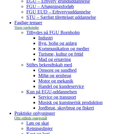
EGU – Erhverv grunduddannelse
FGU – Afsøgningsforløb
FGU EUD – Erhvervsuddannelse
STU – Særligt tilrettelagt uddannelse
Faglige temaer
Tilbydes på FGU Bornholm
Industri
Byg, bolig og anlæg
Kommunikation og medier
Turisme, kultur og fritid
Mad og ernæring
Stiftes bekendtskab med
Omsorg og sundhed
Miljø og genbrug
Motor og mekanik
Handel og kundeservice
Kun på EGU-uddannelsen
Service og transport
Musisk og kunstnerisk produktion
Jordbrug, skovbrug og fiskeri
Praktiske oplysninger
Løn og skat
Retningslinjer
Kost og logi