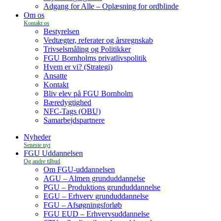
Adgang for Alle – Oplæsning for ordblinde
Om os
Bestyrelsen
Vedtægter, referater og årsregnskab
Trivselsmåling og Politikker
FGU Bornholms privatlivspolitik
Hvem er vi? (Strategi)
Ansatte
Kontakt
Bliv elev på FGU Bornholm
Bæredygtighed
NFC-Tags (OBU)
Samarbejdspartnere
Nyheder
FGU Uddannelsen
Om FGU-uddannelsen
AGU – Almen grunduddannelse
PGU – Produktions grunduddannelse
EGU – Erhverv grunduddannelse
FGU – Afsøgningsforløb
FGU EUD – Erhvervsuddannelse