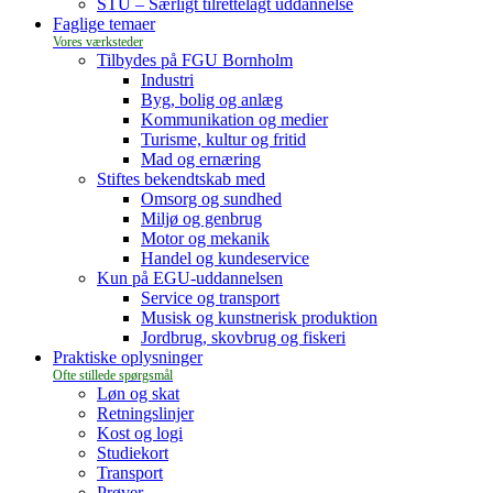
STU – Særligt tilrettelagt uddannelse
Faglige temaer
Tilbydes på FGU Bornholm
Industri
Byg, bolig og anlæg
Kommunikation og medier
Turisme, kultur og fritid
Mad og ernæring
Stiftes bekendtskab med
Omsorg og sundhed
Miljø og genbrug
Motor og mekanik
Handel og kundeservice
Kun på EGU-uddannelsen
Service og transport
Musisk og kunstnerisk produktion
Jordbrug, skovbrug og fiskeri
Praktiske oplysninger
Løn og skat
Retningslinjer
Kost og logi
Studiekort
Transport
Prøver